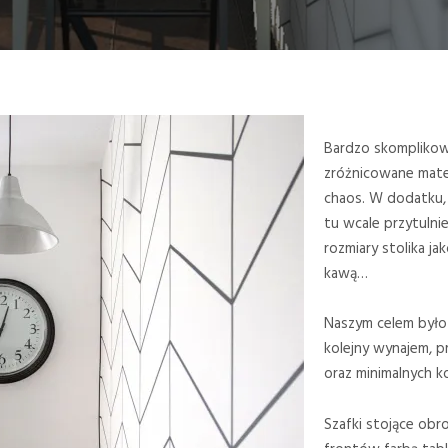
Bardzo skompliko
zróżnicowane mate
chaos. W dodatku, m
tu wcale przytulni
rozmiary stolika ja
kawą…
Naszym celem było
kolejny wynajem, p
oraz minimalnych k
Szafki stojące obro