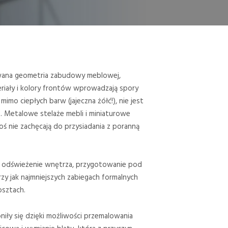
wana geometria zabudowy meblowej,
riały i kolory frontów wprowadzają spory
imo ciepłych barw (jajeczna żółć!), nie jest
e. Metalowe stelaże mebli i miniaturowe
koś nie zachęcają do przysiadania z poranną
 odświeżenie wnętrza, przygotowanie pod
rzy jak najmniejszych zabiegach formalnych
osztach.
niły się dzięki możliwości przemalowania