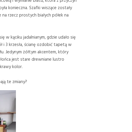
icową i wymianie blatu, która z przyczyn
była konieczna. Szafki wiszące zostały
e na rzecz prostych białych półek na
się w kąciku jadalnianym, gdzie udało się
ł i 3 krzesła, ścianę ozdobić tapetą w
lu. Jedynym żółtym akcentem, który
ońca jest stare drewniane lustro
krawy kolor.
ają te zmiany?