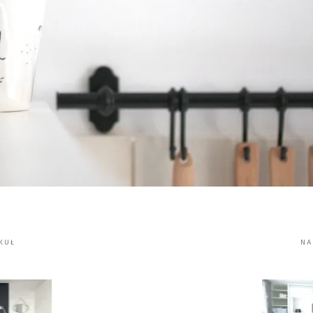
KUŁ
NA