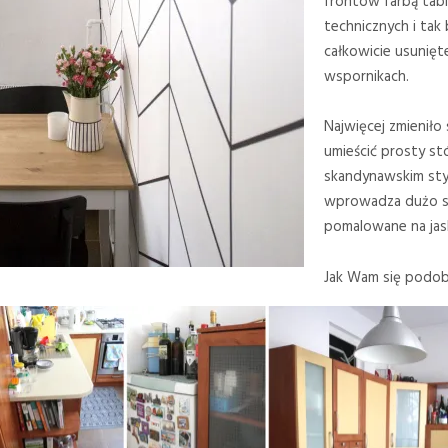
frontów farbą tabl
technicznych i tak 
całkowicie usunięt
wspornikach.
Najwięcej zmieniło 
umieścić prosty stó
skandynawskim sty
wprowadza dużo sł
pomalowane na jas
Jak Wam się podob