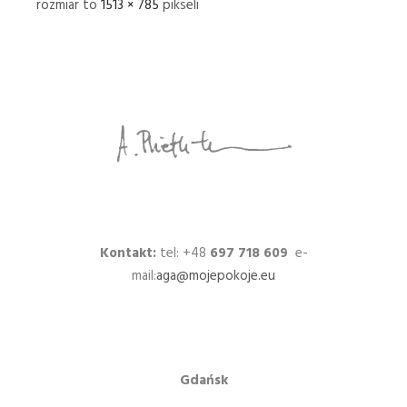
rozmiar to
1513 × 785
pikseli
Kontakt:
tel: +48
697 718 609
e-
mail:
aga@mojepokoje.eu
Gdańsk