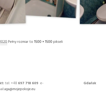
 2020
Pełny rozmiar to
1500 × 1500
pikseli
kt:
tel: +48
697 718 609
e-
Gdańsk
ail:
aga@mojepokoje.eu