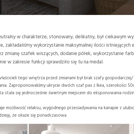
eutralny w charakterze, stonowany, delikatny, był ciekawym w
ie, zakładaliśmy wykorzystanie maksymalnej ilości istniejącyc
z zmianę szafek wiszących, dodanie półek, wykorzystanie far
e w zakresie funkcji sprawdziło się tu na medal.
aścicieli tego wnętrza przed zmianami był brak szafy gospodarczej
kania. Zaproponowaliśmy ukrycie dwóch szaf pax z Ikea, szerokości 50
ta stała się jednocześnie świetnym miejscem do eksponowania rodzinne
daje możliwość relaksu, wygodnego przesiadywania na kanapie z ulub
adzieję, że okaże się ponadczasowa.