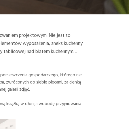
yzwaniem projektowym. Nie jest to
h elementów wyposażenia, aneks kuchenny
by tablicowej nad blatem kuchennym…
/ pomieszczenia gospodarczego, którego nie
cm, zwróconych do siebie plecami, za cienką
j galerii zdjęć.
ioną książką w dłoni, swobodę przyjmowania