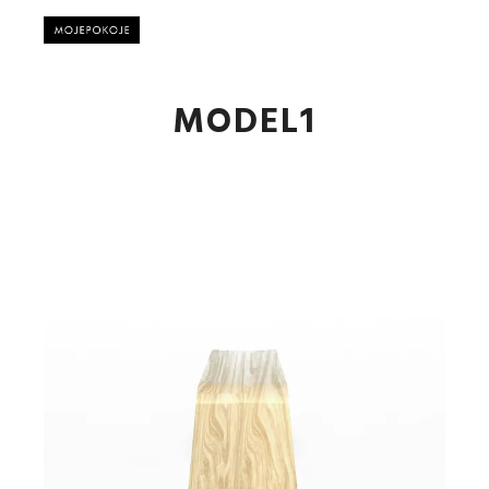
Główne
MODEL1