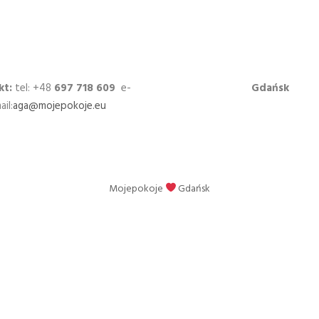
kt:
tel: +48
697 718 609
e-
Gdańsk
ail:
aga@mojepokoje.eu
Mojepokoje
Gdańsk