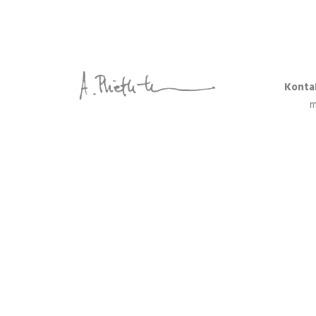
Konta
m