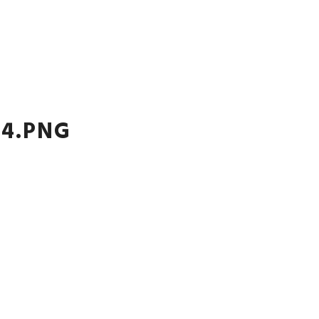
ARCHITEKTURA WNĘTRZ
O MNIE
KONTAKT
4.PNG