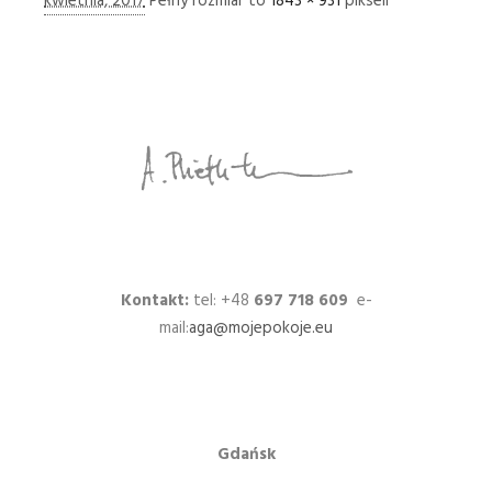
kwietnia, 2017
Pełny rozmiar to
1843 × 931
pikseli
Kontakt:
tel: +48
697 718 609
e-
mail:
aga@mojepokoje.eu
Gdańsk