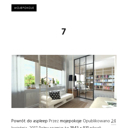
Główne
7
Powrót do aspleep
Przez
mojepokoje
Opublikowano
24