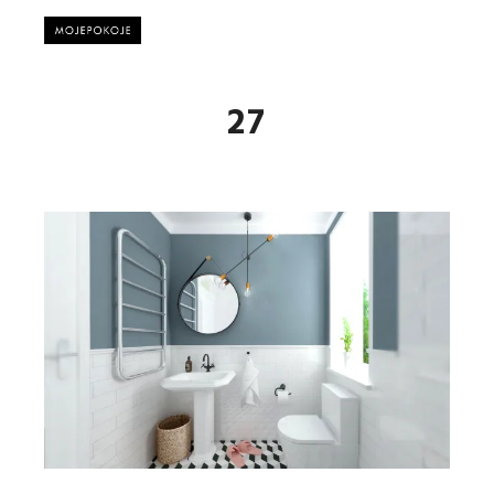
Główne
27