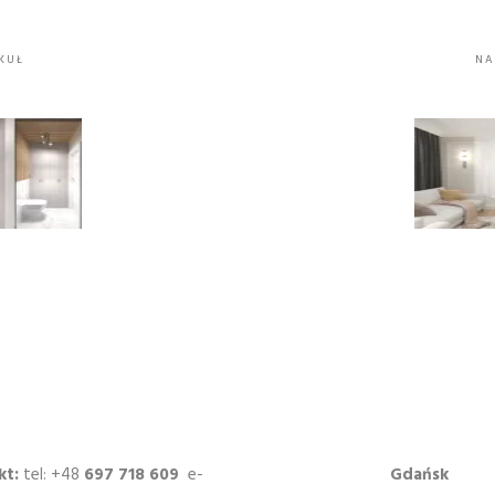
KUŁ
NA
kt:
tel: +48
697 718 609
e-
Gdańsk